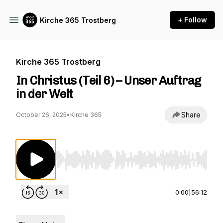
+ Follow
Kirche 365 Trostberg
Kirche 365 Trostberg
In Christus (Teil 6) – Unser Auftrag
in der Welt
Share
October 26, 2025
•
Kirche 365
Use Left/Right to seek, Home/End to jump to st
0:00
|
56:12