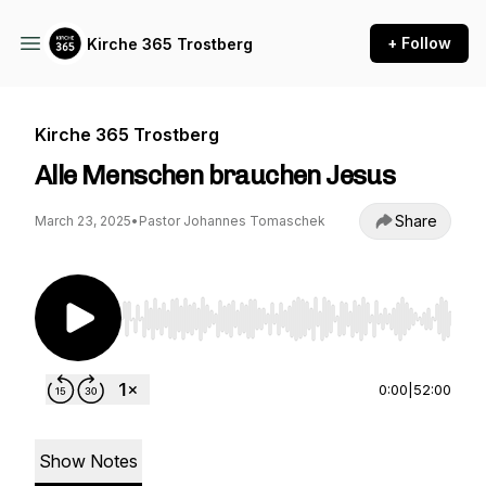
+ Follow
Kirche 365 Trostberg
Kirche 365 Trostberg
Alle Menschen brauchen Jesus
Share
March 23, 2025
•
Pastor Johannes Tomaschek
Use Left/Right to seek, Home/End to jump to st
0:00
|
52:00
Show Notes